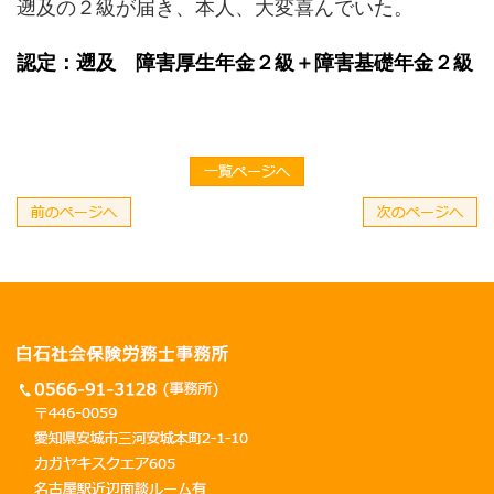
遡及の２級が届き、本人、大変喜んでいた。
認定：遡及 障害厚生年金２級＋障害基礎年金２級